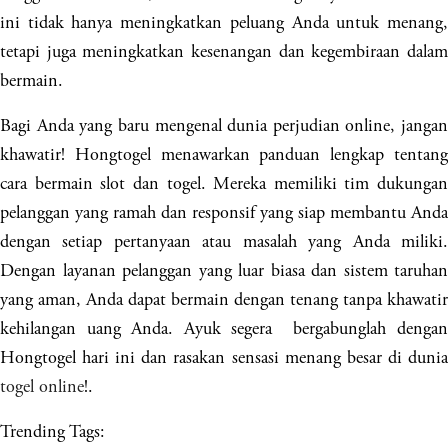
ini tidak hanya meningkatkan peluang Anda untuk menang, 
tetapi juga meningkatkan kesenangan dan kegembiraan dalam 
bermain.
Bagi Anda yang baru mengenal dunia perjudian online, jangan 
khawatir! Hongtogel menawarkan panduan lengkap tentang 
cara bermain slot dan togel. Mereka memiliki tim dukungan 
pelanggan yang ramah dan responsif yang siap membantu Anda 
dengan setiap pertanyaan atau masalah yang Anda miliki. 
Dengan layanan pelanggan yang luar biasa dan sistem taruhan 
yang aman, Anda dapat bermain dengan tenang tanpa khawatir 
kehilangan uang Anda. Ayuk segera  bergabunglah dengan 
togel online
!.
Trending Tags: