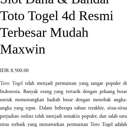
Toto Togel 4d Resmi
Terbesar Mudah
Maxwin
IDR 8.500.00
Toto Togel
 telah menjadi permainan yang sangat populer di 
Indonesia. Banyak orang yang tertarik dengan peluang besar 
untuk memenangkan hadiah besar dengan menebak angka-
angka yang tepat. Dalam beberapa tahun terakhir, situs-situs 
perjudian online telah menjadi semakin populer, dan salah satu 
situs terbaik yang menawarkan permainan Toto Togel adalah 